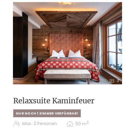
Programmübersicht folgt
Tuxerhof Rundum-Inklusivleistungen:
Unbegrenzte Outdoor-Möglichkeiten für
jeden Geschmack
Tuxerhof-Rucksack und Trinkflasche für
Ihre Ausflüge
Entspannung garantiert: Alpin Spa mit
Sauna- und Relaxwelten auf 2.200 m²
Programm-Highlights: Almbrunch,
geführte Wander- und Bike-Touren
3
Relaxsuite Kaminfeuer
NUR NOCH 1 ZIMMER VERFÜGBAR!
2
Max.: 2 Personen
50
m