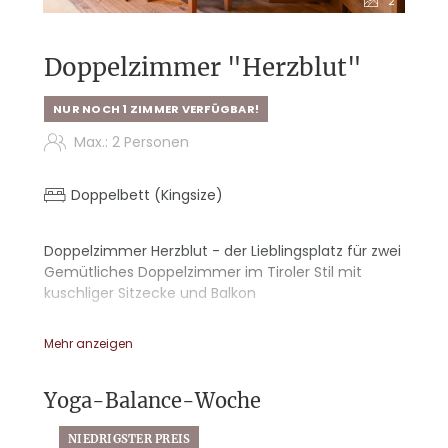
2
Doppelzimmer "Herzblut"
NUR NOCH 1 ZIMMER VERFÜGBAR!
Max.: 2 Personen
Doppelbett (Kingsize)
Doppelzimmer Herzblut - der Lieblingsplatz für zwei
Gemütliches Doppelzimmer im Tiroler Stil mit
kuschliger Sitzecke und Balkon
- Holzboden
Mehr anzeigen
- Walk-in Dusche
- WC separat
- Sekretär
Yoga-Balance-Woche
NIEDRIGSTER PREIS