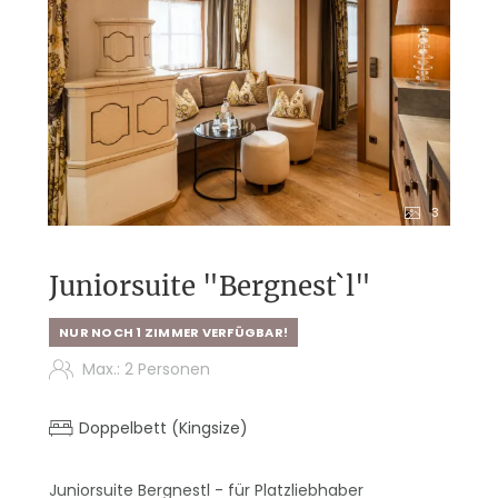
jeden Geschmack
Tuxerhof-Rucksack und Trinkflasche für
Ihre Ausflüge
Entspannung garantiert: Alpin Spa mit
Sauna- und Relaxwelten auf 2.200 m²
Programm-Highlights: Almbrunch,
geführte Wander- und Bike-Touren
3
Juniorsuite "Bergnest`l"
NUR NOCH 1 ZIMMER VERFÜGBAR!
Max.: 2 Personen
Doppelbett (Kingsize)
Juniorsuite Bergnestl - für Platzliebhaber