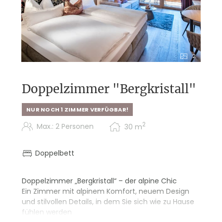
Sauna- und Relaxwelten auf 2.200 m²
Programm-Highlights: Almbrunch,
geführte Wander- und Bike-Touren
2
Doppelzimmer "Bergkristall"
NUR NOCH 1 ZIMMER VERFÜGBAR!
2
Max.: 2 Personen
30
m
Doppelbett
Doppelzimmer „Bergkristall“ – der alpine Chic
​​​​​​​Ein Zimmer mit alpinem Komfort, neuem Design
und stilvollen Details, in dem Sie sich wie zu Hause
fühlen werden