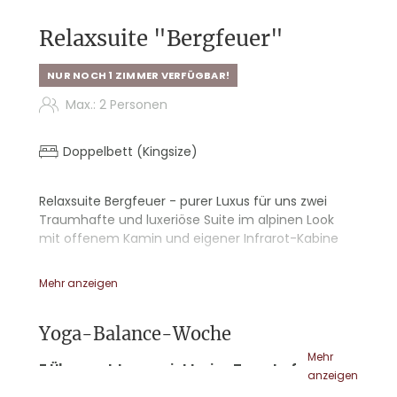
Relaxsuite "Bergfeuer"
NUR NOCH 1 ZIMMER VERFÜGBAR!
Max.: 2 Personen
Doppelbett (Kingsize)
Relaxsuite Bergfeuer - purer Luxus für uns zwei
Traumhafte und luxeriöse Suite im alpinen Look
mit offenem Kamin und eigener Infrarot-Kabine
- Holzboden
Mehr anzeigen
- Sternenhimmel
- Walk-in Dusche und Badewanne
- Doppelwaschtisch
Yoga-Balance-Woche
- abgetrennter Wohnbereich
Mehr
- Terrasse mit Traumblick und Hängeschaukel
7 Übernachtungen inklusive Tuxerhof-
anzeigen
- Kamin-LED-Feuerstelle
Genussleistungen sowie