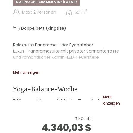
NUR NOCH 1 ZIMMER VERFÜGBAR!
2
Max.: 2 Personen
50
m
Doppelbett (Kingsize)
Relaxsuite Panorama - der Eyecatcher
Luxus- Panoramasuite mit privater Sonnenterrasse
und romantischer Kamin-LED-Feuerstelle
- Holzboden
Mehr anzeigen
- Sternenhimmel
- Walk-in Dusche und Romantikbadewanne
- Doppelwaschtisch
Yoga-Balance-Woche
- WC separat
Mehr
- Sekretär
7 Übernachtungen inklusive Tuxerhof-
anzeigen
- Terrasse über Eck für noch mehr
Genussleistungen sowie
Sonnenmomente
Täglich 2 Yoga-Specials
mit unseren
7 Nächte
- Kamin-LED-Feuerstelle
zwei passionierten Yoga-Lehrerinnen
4.340,03 $
- Kaffee- und Teebar
Manuela und Conny, Sonntag bis Freitag: