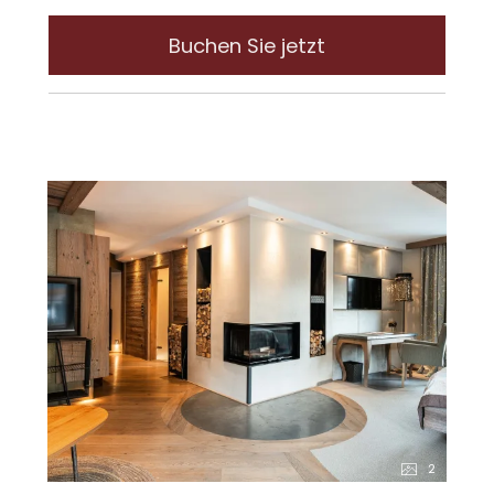
Morning Yoga und Yoga ALL LEVELS
keine Hunde erlaubt
Klangschalen und Chakra-Meditation
Garage inkludiert
Buchen Sie jetzt
Verschiedene Workshops wie
Achtsamkeitswanderung "5 Elemente" und
Pilates
Morgengruß beim Sonnenaufgang am
Berg (nur bei Schönwetter)
Programmübersicht folgt
Tuxerhof Rundum-Inklusivleistungen:
Unbegrenzte Outdoor-Möglichkeiten für
jeden Geschmack
Tuxerhof-Rucksack und Trinkflasche für
Ihre Ausflüge
Entspannung garantiert: Alpin Spa mit
Sauna- und Relaxwelten auf 2.200 m²
Programm-Highlights: Almbrunch,
geführte Wander- und Bike-Touren
2