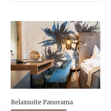
Pilates
Morgengruß beim Sonnenaufgang am
Berg (nur bei Schönwetter)
Programmübersicht folgt
Tuxerhof Rundum-Inklusivleistungen:
Unbegrenzte Outdoor-Möglichkeiten für
jeden Geschmack
Tuxerhof-Rucksack und Trinkflasche für
Ihre Ausflüge
Entspannung garantiert: Alpin Spa mit
Sauna- und Relaxwelten auf 2.200 m²
Programm-Highlights: Almbrunch,
geführte Wander- und Bike-Touren
Relaxsuite Panorama